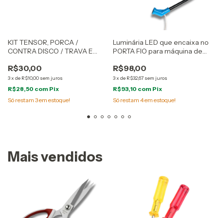
KIT TENSOR, PORCA /
Luminária LED que encaixa no
CONTRA DISCO / TRAVA E
PORTA FIO para máquina de
MOLA DO TENSOR -
costura
R$30,00
R$98,00
CÓDIGOS KG04, KG06, KG05
E KG02
3
x
de
R$10,00
sem juros
3
x
de
R$32,67
sem juros
R$28,50
com
Pix
R$93,10
com
Pix
Só restam
3
em estoque!
Só restam
4
em estoque!
Mais vendidos