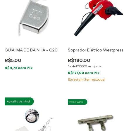
GUIA IMÃ DE BAINHA - G20
Soprador Elétrico Westpress
R$5,00
R$180,00
3
x
de
R$60,00
sem juros
R$4,75
com
Pix
R$171,00
com
Pix
Só restam
3
em estoque!