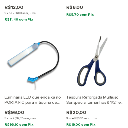
R$12,00
R$6,00
2
x
de
R$6,00
sem juros
R$5,70
com
Pix
R$11,40
com
Pix
Luminária LED que encaixa no
Tesoura Reforçada Multiuso
PORTA FIO para máquina de
Sunspecial tamanhos 8 1\2'' e
costura
10''
R$98,00
R$20,00
3
x
de
R$32,67
sem juros
3
x
de
R$6,67
sem juros
R$93,10
com
Pix
R$19,00
com
Pix