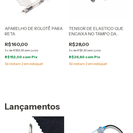
APARELHO DE ROLOTÊ PARA
TENSOR DE ELASTICO QUE
RETA
ENCAIXA NO TAMPO DA
MAQUINA DE COSTURA -
R$160,00
R$28,00
CÓD GL17
3
x
de
R$53,33
sem juros
3
x
de
R$9,33
sem juros
R$152,00
com
Pix
R$26,60
com
Pix
Só restam
2
em estoque!
Só restam
2
em estoque!
Lançamentos