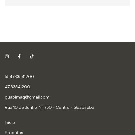
554733541200
47 33541200
guabimaq@gmail.com
Rua 10 de Junho, Nº 750 - Centro - Guabiruba
Início
Produtos