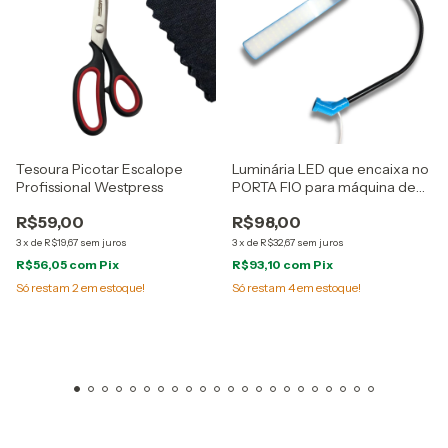
Tesoura Picotar Escalope
Luminária LED que encaixa no
Profissional Westpress
PORTA FIO para máquina de
costura
R$59,00
R$98,00
3
x
de
R$19,67
sem juros
3
x
de
R$32,67
sem juros
R$56,05
com
Pix
R$93,10
com
Pix
Só restam
2
em estoque!
Só restam
4
em estoque!