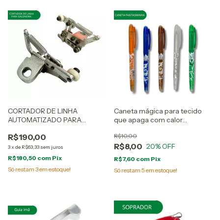
CORTADOR DE LINHA
Caneta mágica para tecido
AUTOMATIZADO PARA
que apaga com calor
GALONEIRA SIMPLES
patchwork costura
R$190,00
R$10,00
R$8,00
20
% OFF
3
x
de
R$63,33
sem juros
R$180,50
com
Pix
R$7,60
com
Pix
Só restam
3
em estoque!
Só restam
5
em estoque!