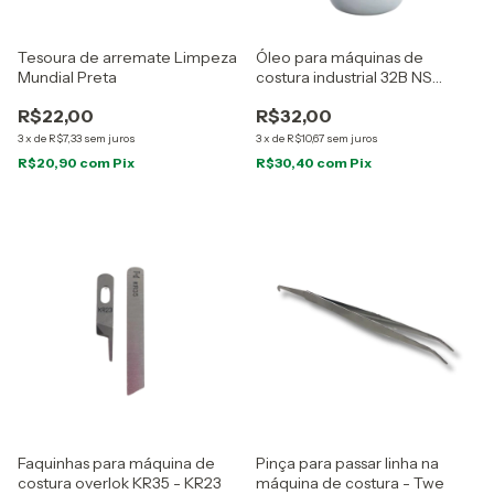
Tesoura de arremate Limpeza
Óleo para máquinas de
Mundial Preta
costura industrial 32B NS
Silvertex
R$22,00
R$32,00
3
x
de
R$7,33
sem juros
3
x
de
R$10,67
sem juros
R$20,90
com
Pix
R$30,40
com
Pix
Faquinhas para máquina de
Pinça para passar linha na
costura overlok KR35 - KR23
máquina de costura - Twe