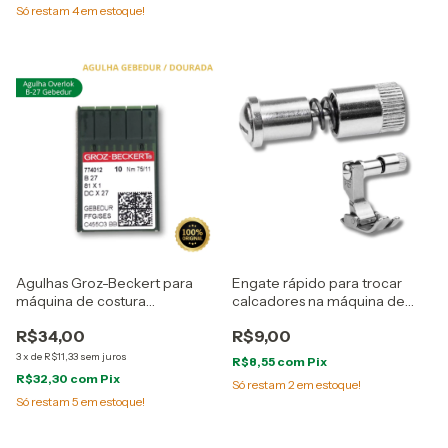
Só restam
4
em estoque!
Agulhas Groz-Beckert para
Engate rápido para trocar
máquina de costura
calcadores na máquina de
Overlok/Interlok/Conjugada
costura reta industrial
R$34,00
R$9,00
Industrial código B27
GEBEDUR caixinha com 10
3
x
de
R$11,33
sem juros
R$8,55
com
Pix
agulhas
R$32,30
com
Pix
Só restam
2
em estoque!
Só restam
5
em estoque!