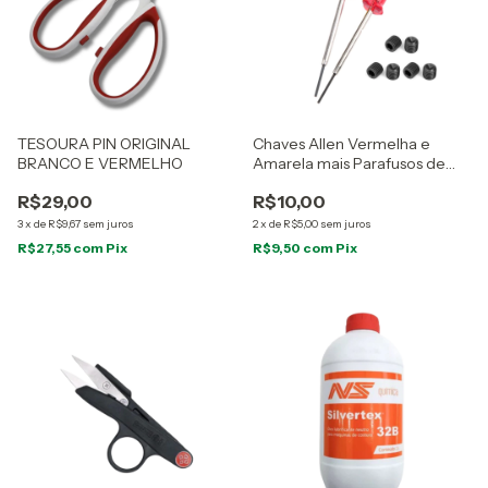
TESOURA PIN ORIGINAL
Chaves Allen Vermelha e
BRANCO E VERMELHO
Amarela mais Parafusos de
Agulha, tamanhos 1,5 mm e 1,6
R$29,00
R$10,00
mm
3
x
de
R$9,67
sem juros
2
x
de
R$5,00
sem juros
R$27,55
com
Pix
R$9,50
com
Pix