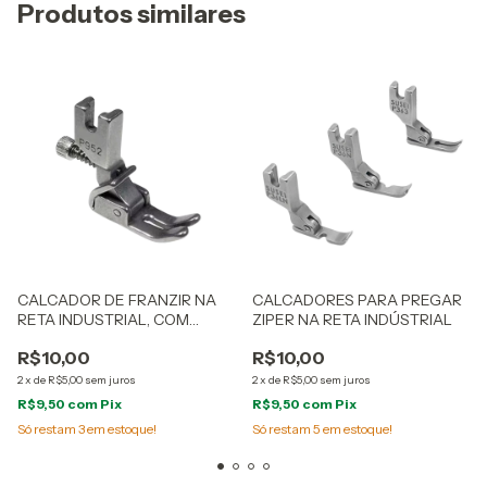
Produtos similares
CALCADOR DE FRANZIR NA
CALCADORES PARA PREGAR
RETA INDUSTRIAL, COM
ZIPER NA RETA INDÚSTRIAL
REGULADOR - CÓD P952
R$10,00
R$10,00
2
x
de
R$5,00
sem juros
2
x
de
R$5,00
sem juros
R$9,50
com
Pix
R$9,50
com
Pix
Só restam
3
em estoque!
Só restam
5
em estoque!