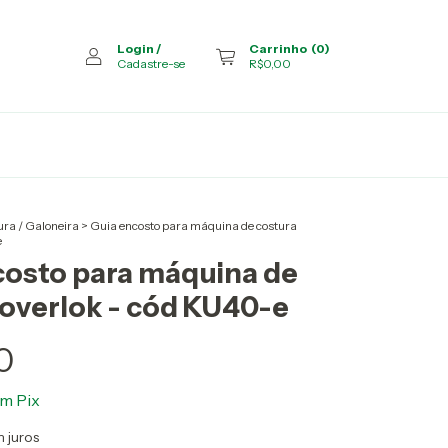
Login
/
Carrinho
(
0
)
Cadastre-se
R$0,00
ra / Galoneira
>
Guia encosto para máquina de costura
e
costo para máquina de
 overlok - cód KU40-e
0
om
Pix
 juros