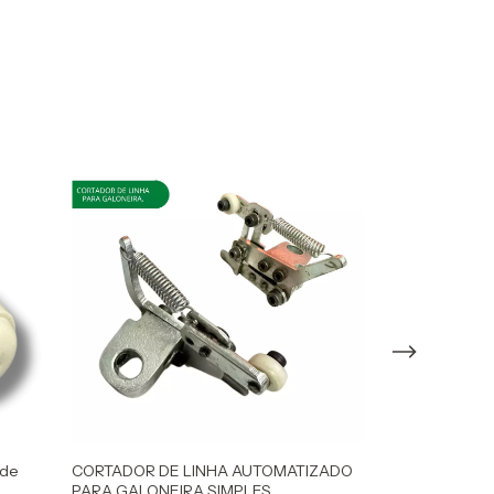
 de
CORTADOR DE LINHA AUTOMATIZADO
KIT TENSOR, P
PARA GALONEIRA SIMPLES
TRAVA E MOLA