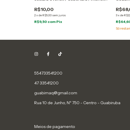
Colado embaixo do calcador
R$10,00
R$68
2
x
de
R$5,00
sem juros
3
x
de
R$22
R$9,50
com
Pix
R$64,6
Só rest
554733541200
47 33541200
guabimaq@gmail.com
Rua 10 de Junho, Nº 750 - Centro - Guabiruba
Meios de pagamento