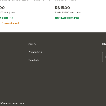
,00
R$15,00
,67
sem juros
3
x
de
R$5,00
sem juros
0
com
Pix
R$14,25
com
Pix
am
5
em estoque!
Início
Ne
Produtos
Contato
Meios de envio