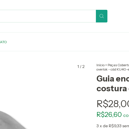
ATO
Início
>
Peças Cobertu
1
/
2
overlok - cód KU40-
Guia en
costura
R$28,0
R$26,60
c
3
x de
R$9,33
sem