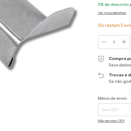
5% de desconto
Ver mais detalhes
Só restam
5
em 
Compra p
Seus dados
Trocas e 
Se não gost
Entregas para o CEP
Meios de envio
Não sei meu CEP