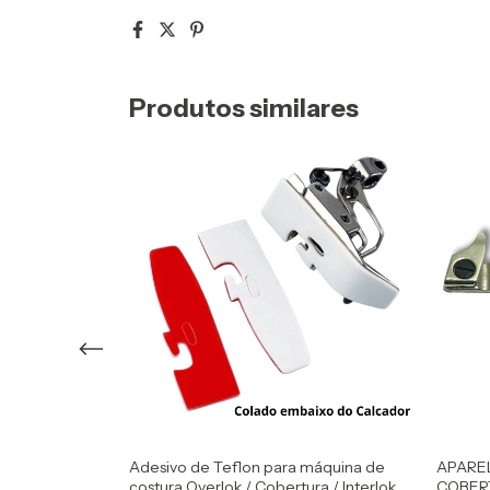
Produtos similares
6,4 COM GUIA
Adesivo de Teflon para máquina de
APARE
-897
costura Overlok / Cobertura / Interlok
COBERT