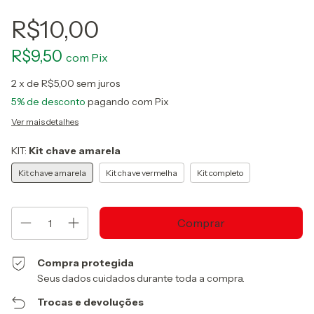
R$10,00
R$9,50
com
Pix
2
x de
R$5,00
sem juros
5% de desconto
pagando com Pix
Ver mais detalhes
KIT:
Kit chave amarela
Kit chave amarela
Kit chave vermelha
Kit completo
Compra protegida
Seus dados cuidados durante toda a compra.
Trocas e devoluções