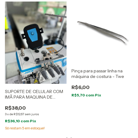
Pinça para passar linha na
máquina de costura - Twe
R$6,00
SUPORTE DE CELULAR COM
R$5,70
com
Pix
IMÃ PARA MAQUINA DE
COSTURA
R$38,00
3
x
de
R$12,67
sem juros
R$36,10
com
Pix
Só restam
5
em estoque!