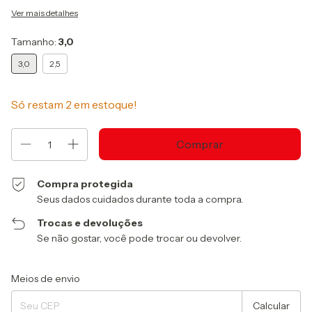
Ver mais detalhes
Tamanho:
3,0
3,0
2,5
Só restam
2
em estoque!
Compra protegida
Seus dados cuidados durante toda a compra.
Trocas e devoluções
Se não gostar, você pode trocar ou devolver.
Entregas para o CEP:
Alterar CEP
Meios de envio
Calcular