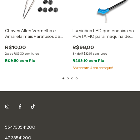
Chaves Allen Vermelha e
Luminária LED que encaixa no
Amarela mais Parafusos de
PORTA FIO para máquina de
Agulha, tamanhos 1,5 mm e 1,6
costura
R$10,00
R$98,00
mm
2
x
de
R$5,00
sem juros
3
x
de
R$32,67
sem juros
R$9,50
com
Pix
R$93,10
com
Pix
Só restam
4
em estoque!
554733541200
47 33541200