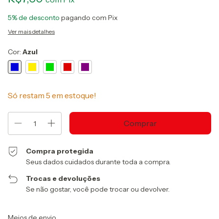
5% de desconto
pagando com Pix
Ver mais detalhes
Cor:
Azul
Só restam
5
em estoque!
Compra protegida
Seus dados cuidados durante toda a compra.
Trocas e devoluções
Se não gostar, você pode trocar ou devolver.
Entregas para o CEP:
Alterar CEP
Meios de envio