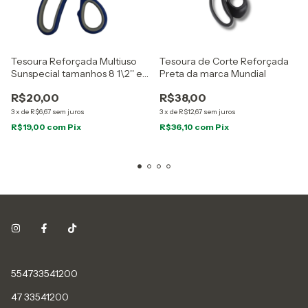
Tesoura Reforçada Multiuso
Tesoura de Corte Reforçada
Sunspecial tamanhos 8 1\2'' e
Preta da marca Mundial
10''
R$20,00
R$38,00
3
x
de
R$6,67
sem juros
3
x
de
R$12,67
sem juros
R$19,00
com
Pix
R$36,10
com
Pix
554733541200
47 33541200